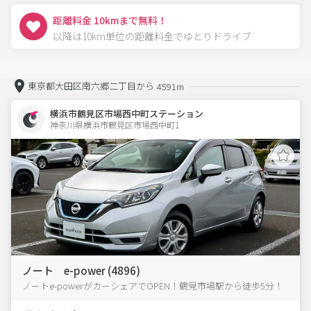
距離料金 10kmまで無料！
以降は10km単位の距離料金でゆとりドライブ
東京都大田区南六郷二丁目から
4591m
横浜市鶴見区市場西中町ステーション
神奈川県横浜市鶴見区市場西中町1  
ノート e-power (4896)
ノートe-powerがカーシェアでOPEN！鶴見市場駅から徒歩5分！