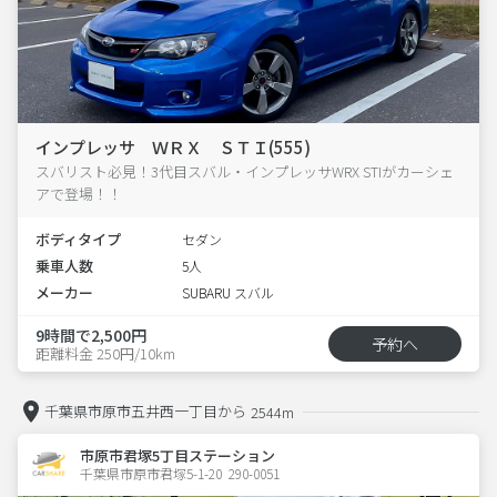
インプレッサ ＷＲＸ ＳＴＩ(555)
スバリスト必見！3代目スバル・インプレッサWRX STIがカーシェ
アで登場！！
ボディタイプ
セダン
乗車人数
5人
メーカー
SUBARU スバル
9時間で2,500円
予約へ
距離料金 250円/10km
千葉県市原市五井西一丁目から
2544m
市原市君塚5丁目ステーション
千葉県市原市君塚5-1-20  290-0051