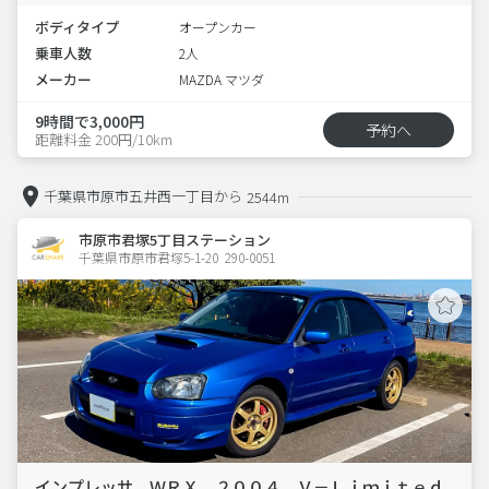
ボディタイプ
オープンカー
乗車人数
2人
メーカー
MAZDA マツダ
9時間で3,000円
予約へ
距離料金 200円/10km
千葉県市原市五井西一丁目から
2544m
市原市君塚5丁目ステーション
千葉県市原市君塚5-1-20  290-0051
インプレッサ ＷＲＸ ２００４ Ｖ－Ｌｉｍｉｔｅｄ