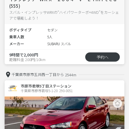
(555)
スバル・インプレッサWRXの“ハイパワーターボ+4WD”をカーシェ
アで堪能しよう！
ボディタイプ
セダン
乗車人数
5人
メーカー
SUBARU スバル
9時間で2,000円
予約へ
距離料金 200円/10km
千葉県市原市五井西一丁目から
2544m
市原市君塚5丁目ステーション
千葉県市原市君塚5-1-20  290-0051