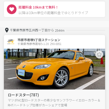
距離料金 10kmまで無料！
以降は10km単位の距離料金でゆとりドライブ
千葉県市原市五井西一丁目から
2544m
市原市君塚5丁目ステーション
千葉県市原市君塚5-1-20  290-0051
ロードスター(787)
マツダNC型ロードスターの希少なサンフラワーイエローカラー＆
RHTハードトップ仕様がカーシェアで登場