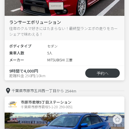
ランサーエボリューション
往年のクルマ好きにはたまらない！最終型ランエボの走りをカー
シェアで味わえる！
ボディタイプ
セダン
乗車人数
5人
メーカー
MITSUBISHI 三菱
9時間で4,000円
予約へ
距離料金 250円/10km
千葉県市原市五井西一丁目から
2544m
市原市君塚5丁目ステーション
千葉県市原市君塚5-1-20  290-0051