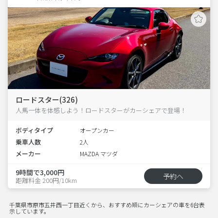
ロードスター(326)
人馬一体を体感しよう！ロードスターがカーシェアで登場！
ボディタイプ
オープンカー
乗車人数
2人
メーカー
MAZDA マツダ
9時間で3,000円
予約へ
距離料金 200円/10km
千葉県市原市五井西一丁目近くから、おすすめ順にカーシェアの車を6台表
示しています。