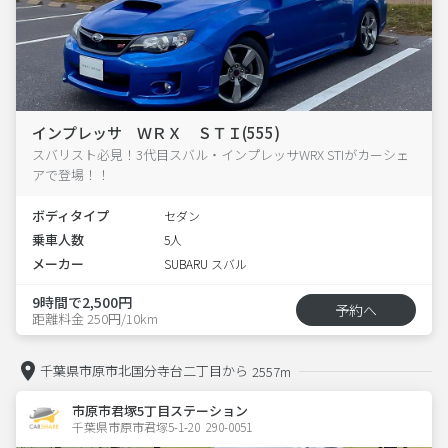
インプレッサ ＷＲＸ ＳＴＩ(555)
スバリスト必見！3代目スバル・インプレッサWRX STIがカーシェ
アで登場！！
ボディタイプ
セダン
乗車人数
5人
メーカー
SUBARU スバル
9時間で2,500円
予約へ
距離料金 250円/10km
千葉県市原市北国分寺台二丁目から
2557m
市原市君塚5丁目ステーション
千葉県市原市君塚5-1-20  290-0051