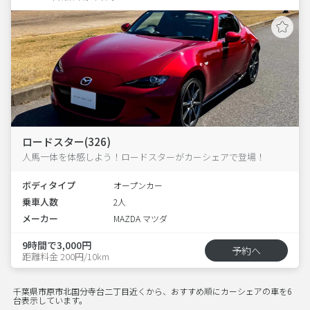
ロードスター(326)
人馬一体を体感しよう！ロードスターがカーシェアで登場！
ボディタイプ
オープンカー
乗車人数
2人
メーカー
MAZDA マツダ
9時間で3,000円
予約へ
距離料金 200円/10km
千葉県市原市北国分寺台二丁目近くから、おすすめ順にカーシェアの車を6
台表示しています。