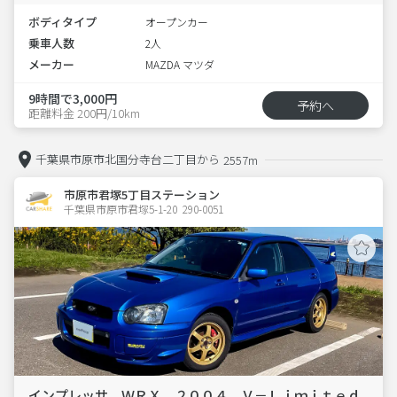
ボディタイプ
オープンカー
乗車人数
2人
メーカー
MAZDA マツダ
9時間で3,000円
予約へ
距離料金 200円/10km
千葉県市原市北国分寺台二丁目から
2557m
市原市君塚5丁目ステーション
千葉県市原市君塚5-1-20  290-0051
インプレッサ ＷＲＸ ２００４ Ｖ－Ｌｉｍｉｔｅｄ