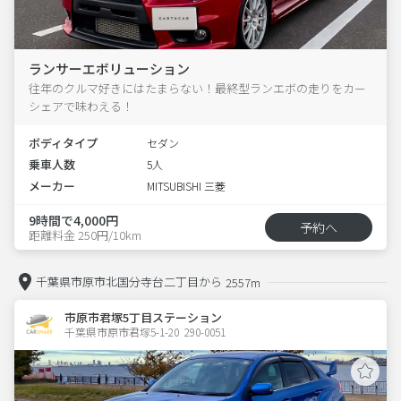
ランサーエボリューション
往年のクルマ好きにはたまらない！最終型ランエボの走りをカー
シェアで味わえる！
ボディタイプ
セダン
乗車人数
5人
メーカー
MITSUBISHI 三菱
9時間で4,000円
予約へ
距離料金 250円/10km
千葉県市原市北国分寺台二丁目から
2557m
市原市君塚5丁目ステーション
千葉県市原市君塚5-1-20  290-0051