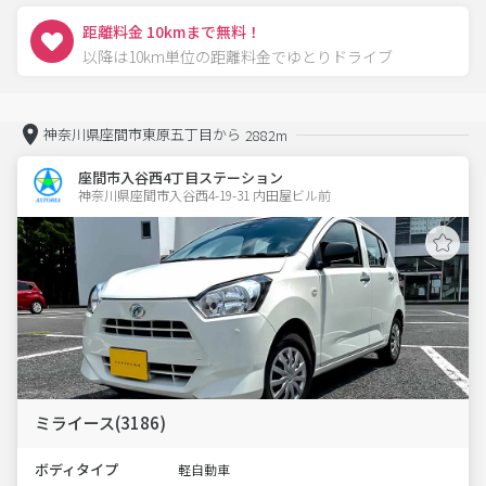
距離料金 10kmまで無料！
以降は10km単位の距離料金でゆとりドライブ
神奈川県座間市東原五丁目から
2882m
座間市入谷西4丁目ステーション
神奈川県座間市入谷西4-19-31 内田屋ビル前 
ミライース(3186)
ボディタイプ
軽自動車