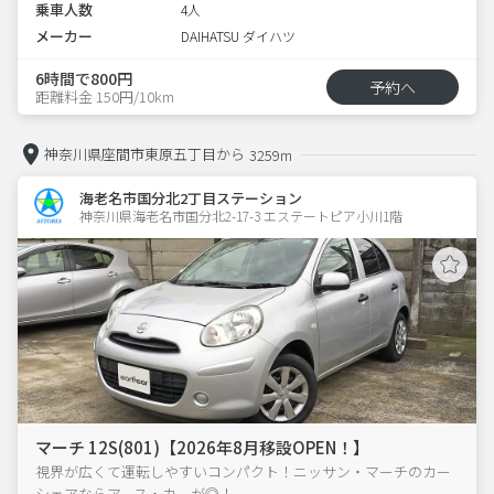
乗車人数
4人
メーカー
DAIHATSU ダイハツ
6時間で800円
予約へ
距離料金 150円/10km
神奈川県座間市東原五丁目から
3259m
海老名市国分北2丁目ステーション
神奈川県海老名市国分北2-17-3 エステートピア小川1階 
マーチ 12S(801)【2026年8月移設OPEN！】
視界が広くて運転しやすいコンパクト！ニッサン・マーチのカー
シェアならアース・カーが◎！