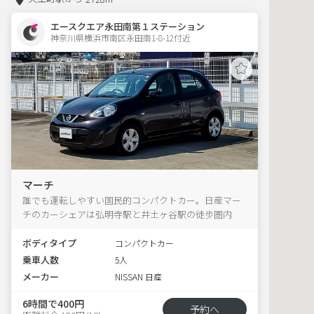
エースクエア永田南第１ステーション
神奈川県横浜市南区永田南1-8-12付近  
マーチ
誰でも運転しやすい国民的コンパクトカー。日産マー
チのカーシェアは弘明寺駅と井土ヶ谷駅の徒歩圏内
ボディタイプ
コンパクトカー
乗車人数
5人
メーカー
NISSAN 日産
6時間で400円
予約へ