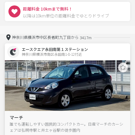
距離料金 10kmまで無料！
以降は10km単位の距離料金でゆとりドライブ
神奈川県横浜市中区長者町九丁目から
3417m
エースクエア永田南第１ステーション
神奈川県横浜市南区永田南1-8-12付近  
マーチ
誰でも運転しやすい国民的コンパクトカー。日産マーチのカーシ
ェアは弘明寺駅と井土ヶ谷駅の徒歩圏内