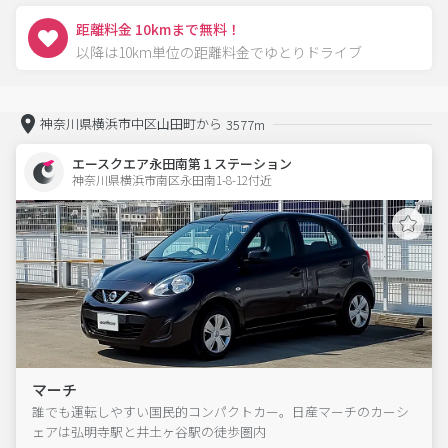
距離料金 10kmまで無料！
以降は10km単位の距離料金でゆとりドライブ
神奈川県横浜市中区山田町から
3577m
エースクエア永田南第１ステーション
神奈川県横浜市南区永田南1-8-12付近  
マーチ
誰でも運転しやすい国民的コンパクトカー。日産マーチのカーシ
ェアは弘明寺駅と井土ヶ谷駅の徒歩圏内