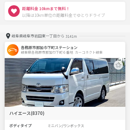
距離料金 10kmまで無料！
以降は10km単位の距離料金でゆとりドライブ
岐阜県岐阜市岩田東一丁目から
3141m
各務原市那加巾下町ステーション
岐阜県各務原市那加巾下町６番地  カーコネクト岐阜
ハイエース(8370)
ボディタイプ
ミニバン/ワンボックス