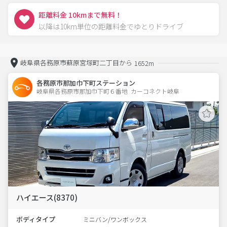
距離料金 10kmまで無料！
以降は10km単位の距離料金でゆとりドライブ
岐阜県各務原市蘇原宮塚町二丁目から
1652m
各務原市那加巾下町ステーション
岐阜県各務原市那加巾下町６番地  カーコネクト岐阜
ハイエース(8370)
ボディタイプ
ミニバン/ワンボックス