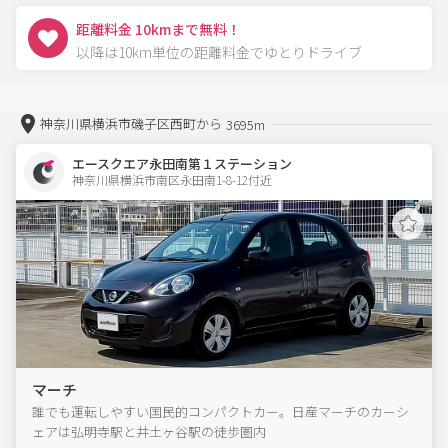
距離料金 10kmまで無料！
以降は10km単位の距離料金でゆとりドライブ
神奈川県横浜市磯子区西町から
3695m
エースクエア永田南第１ステーション
神奈川県横浜市南区永田南1-8-12付近  
マーチ
誰でも運転しやすい国民的コンパクトカー。日産マーチのカーシ
ェアは弘明寺駅と井土ヶ谷駅の徒歩圏内