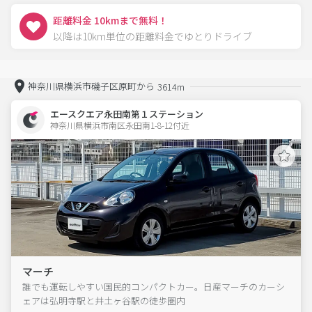
距離料金 10kmまで無料！
以降は10km単位の距離料金でゆとりドライブ
神奈川県横浜市磯子区原町から
3614m
エースクエア永田南第１ステーション
神奈川県横浜市南区永田南1-8-12付近  
マーチ
誰でも運転しやすい国民的コンパクトカー。日産マーチのカーシ
ェアは弘明寺駅と井土ヶ谷駅の徒歩圏内