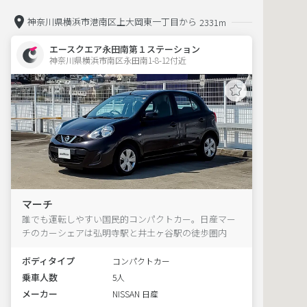
神奈川県横浜市港南区上大岡東一丁目から
2331m
エースクエア永田南第１ステーション
神奈川県横浜市南区永田南1-8-12付近  
マーチ
誰でも運転しやすい国民的コンパクトカー。日産マー
チのカーシェアは弘明寺駅と井土ヶ谷駅の徒歩圏内
ボディタイプ
コンパクトカー
乗車人数
5人
メーカー
NISSAN 日産