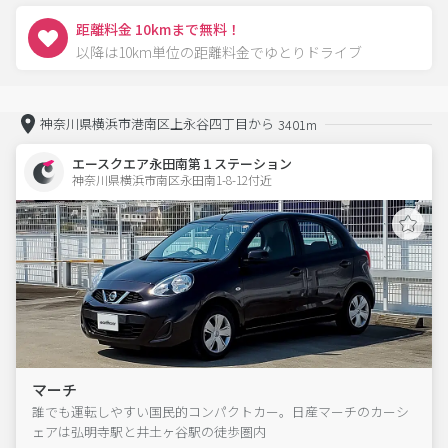
距離料金 10kmまで無料！
以降は10km単位の距離料金でゆとりドライブ
神奈川県横浜市港南区上永谷四丁目から
3401m
エースクエア永田南第１ステーション
神奈川県横浜市南区永田南1-8-12付近  
マーチ
誰でも運転しやすい国民的コンパクトカー。日産マーチのカーシ
ェアは弘明寺駅と井土ヶ谷駅の徒歩圏内