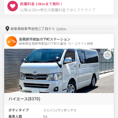
距離料金 10kmまで無料！
以降は10km単位の距離料金でゆとりドライブ
岐阜県岐阜市岩地三丁目から
3245m
各務原市那加巾下町ステーション
岐阜県各務原市那加巾下町６番地  カーコネクト岐阜
ハイエース(8370)
ボディタイプ
ミニバン/ワンボックス
乗車人数
5人