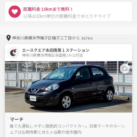
距離料金 10kmまで無料！
以降は10km単位の距離料金でゆとりドライブ
神奈川県横浜市磯子区磯子三丁目から
3674m
エースクエア永田南第１ステーション
神奈川県横浜市南区永田南1-8-12付近  
マーチ
誰でも運転しやすい国民的コンパクトカー。日産マーチのカーシ
ェアは弘明寺駅と井土ヶ谷駅の徒歩圏内