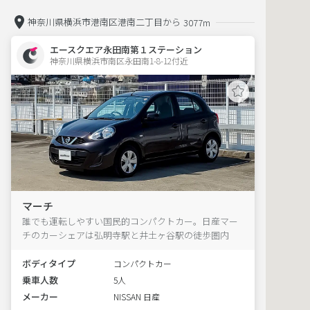
神奈川県横浜市港南区港南二丁目から
3077m
エースクエア永田南第１ステーション
神奈川県横浜市南区永田南1-8-12付近  
マーチ
誰でも運転しやすい国民的コンパクトカー。日産マー
チのカーシェアは弘明寺駅と井土ヶ谷駅の徒歩圏内
ボディタイプ
コンパクトカー
乗車人数
5人
メーカー
NISSAN 日産