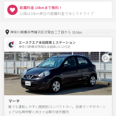
距離料金 10kmまで無料！
以降は10km単位の距離料金でゆとりドライブ
神奈川県横浜市磯子区汐見台二丁目から
3536m
エースクエア永田南第１ステーション
神奈川県横浜市南区永田南1-8-12付近  
マーチ
誰でも運転しやすい国民的コンパクトカー。日産マーチのカーシ
ェアは弘明寺駅と井土ヶ谷駅の徒歩圏内