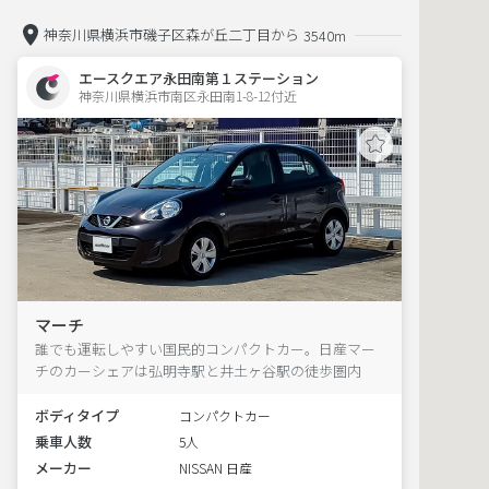
神奈川県横浜市磯子区森が丘二丁目から
3540m
エースクエア永田南第１ステーション
神奈川県横浜市南区永田南1-8-12付近  
マーチ
誰でも運転しやすい国民的コンパクトカー。日産マー
チのカーシェアは弘明寺駅と井土ヶ谷駅の徒歩圏内
ボディタイプ
コンパクトカー
乗車人数
5人
メーカー
NISSAN 日産