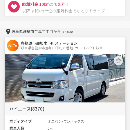
距離料金 10kmまで無料！
以降は10km単位の距離料金でゆとりドライブ
岐阜県岐阜市芋島二丁目から
3784m
各務原市那加巾下町ステーション
岐阜県各務原市那加巾下町６番地  カーコネクト岐阜
ハイエース(8370)
ボディタイプ
ミニバン/ワンボックス
乗車人数
5人