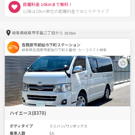
距離料金 10kmまで無料！
以降は10km単位の距離料金でゆとりドライブ
岐阜県岐阜市芋島三丁目から
3936m
各務原市那加巾下町ステーション
岐阜県各務原市那加巾下町６番地  カーコネクト岐阜
ハイエース(8370)
ボディタイプ
ミニバン/ワンボックス
乗車人数
5人