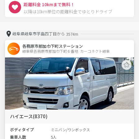
距離料金 10kmまで無料！
以降は10km単位の距離料金でゆとりドライブ
岐阜県岐阜市芋島四丁目から
3574m
各務原市那加巾下町ステーション
岐阜県各務原市那加巾下町６番地  カーコネクト岐阜
ハイエース(8370)
ボディタイプ
ミニバン/ワンボックス
乗車人数
5人