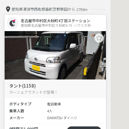
愛知県清須市西枇杷島町芝野新田から
2796m
名古屋市中村区大秋町4丁目ステーション
愛知県名古屋市中村区大秋町4-76  ハウス大秋
タント(1158)
カーシェアでタントが登場！
ボディタイプ
軽自動車
乗車人数
4人
メーカー
DAIHATSU ダイハツ
9時間で1,000円