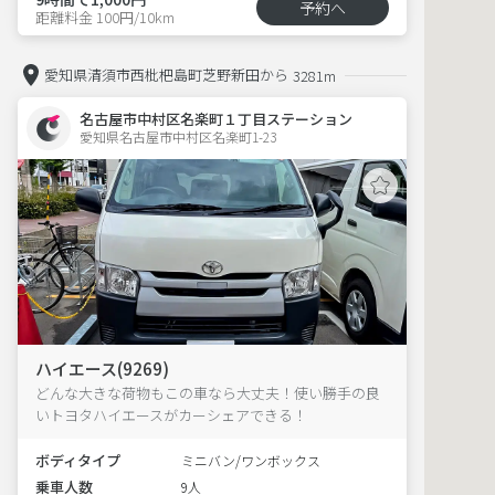
予約へ
距離料金 100円/10km
愛知県清須市西枇杷島町芝野新田から
3281m
名古屋市中村区名楽町１丁目ステーション
愛知県名古屋市中村区名楽町1-23  
ハイエース(9269)
どんな大きな荷物もこの車なら大丈夫！使い勝手の良
いトヨタハイエースがカーシェアできる！
ボディタイプ
ミニバン/ワンボックス
乗車人数
9人