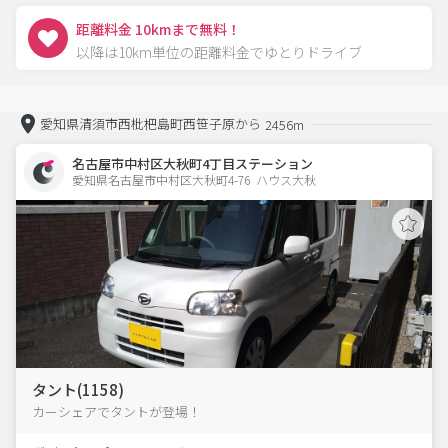
距離料金 10kmまで無料！
以降は10km単位の距離料金でゆとりドライブ
愛知県清須市西枇杷島町西笹子原から
2456m
名古屋市中村区大秋町4丁目ステーション
愛知県名古屋市中村区大秋町4-76  ハウス大秋
タント(1158)
カーシェアでタントが登場！