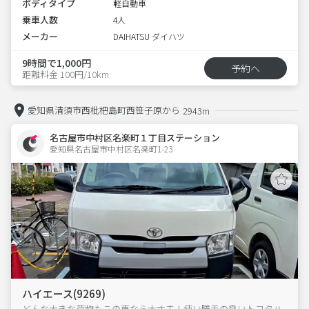
ボディタイプ
軽自動車
乗車人数
4人
メーカー
DAIHATSU ダイハツ
9時間で1,000円
予約へ
距離料金 100円/10km
愛知県清須市西枇杷島町西笹子原から
2943m
名古屋市中村区名楽町１丁目ステーション
愛知県名古屋市中村区名楽町1-23  
ハイエース(9269)
どんな大きな荷物もこの車なら大丈夫！使い勝手の良いトヨタハ