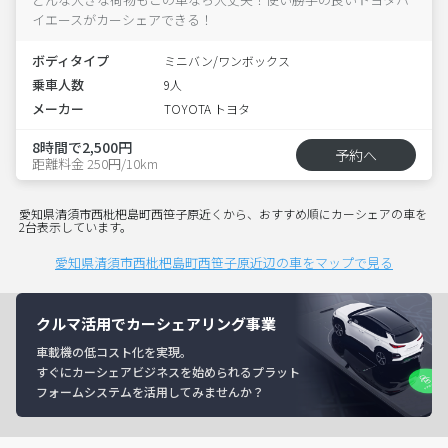
イエースがカーシェアできる！
ボディタイプ
ミニバン/ワンボックス
乗車人数
9人
メーカー
TOYOTA トヨタ
8時間で2,500円
予約へ
距離料金 250円/10km
愛知県清須市西枇杷島町西笹子原近くから、おすすめ順にカーシェアの車を
2台表示しています。
愛知県清須市西枇杷島町西笹子原近辺の車をマップで見る
クルマ活用でカーシェアリング事業
車載機の低コスト化を実現。
すぐにカーシェアビジネスを始められるプラット
フォームシステムを活用してみませんか？