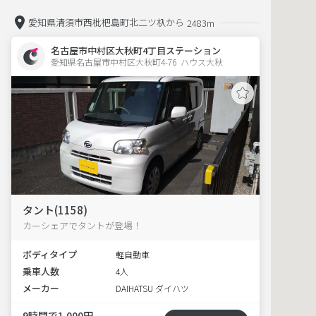
愛知県清須市西枇杷島町北二ツ杁から
2483m
名古屋市中村区大秋町4丁目ステーション
愛知県名古屋市中村区大秋町4-76  ハウス大秋
タント(1158)
カーシェアでタントが登場！
ボディタイプ
軽自動車
乗車人数
4人
メーカー
DAIHATSU ダイハツ
9時間で1,000円