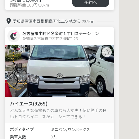
予約へ
距離料金 100円/10km
愛知県清須市西枇杷島町北二ツ杁から
2954m
名古屋市中村区名楽町１丁目ステーション
愛知県名古屋市中村区名楽町1-23  
ハイエース(9269)
どんな大きな荷物もこの車なら大丈夫！使い勝手の良
いトヨタハイエースがカーシェアできる！
ボディタイプ
ミニバン/ワンボックス
乗車人数
9人