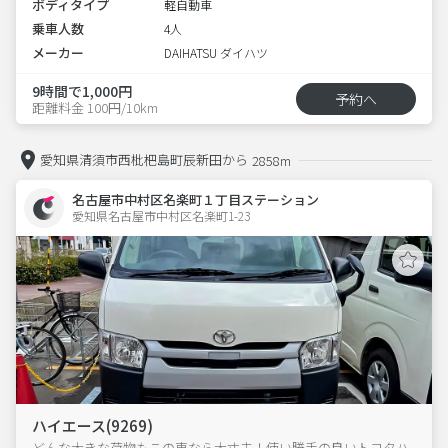
ボディタイプ
軽自動車
乗車人数
4人
メーカー
DAIHATSU ダイハツ
9時間で1,000円
予約へ
距離料金 100円/10km
愛知県清須市西枇杷島町辰新田から
2858m
名古屋市中村区名楽町１丁目ステーション
愛知県名古屋市中村区名楽町1-23  
ハイエース(9269)
どんな大きな荷物もこの車なら大丈夫！使い勝手の良いトヨタハ