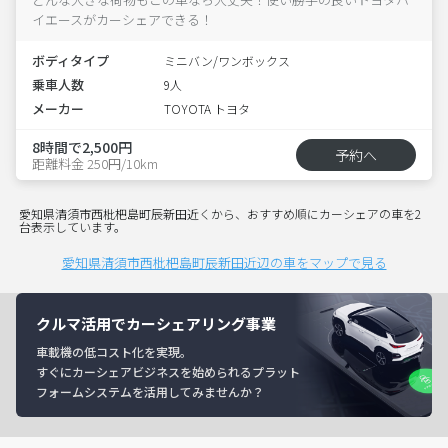
イエースがカーシェアできる！
ボディタイプ
ミニバン/ワンボックス
乗車人数
9人
メーカー
TOYOTA トヨタ
8時間で2,500円
予約へ
距離料金 250円/10km
愛知県清須市西枇杷島町辰新田近くから、おすすめ順にカーシェアの車を2
台表示しています。
愛知県清須市西枇杷島町辰新田近辺の車をマップで見る
クルマ活用でカーシェアリング事業
車載機の低コスト化を実現。
すぐにカーシェアビジネスを始められるプラット
フォームシステムを活用してみませんか？