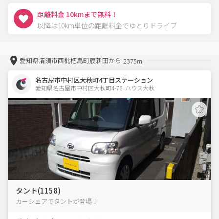
距離料金 10kmまで無料！
以降は10km単位の距離料金でゆとりドライブ
愛知県清須市西枇杷島町辰新田から
2375m
名古屋市中村区大秋町4丁目ステーション
愛知県名古屋市中村区大秋町4-76  ハウス大秋
タント(1158)
カーシェアでタントが登場！