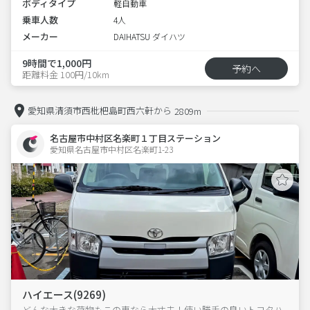
ボディタイプ
軽自動車
乗車人数
4人
メーカー
DAIHATSU ダイハツ
9時間で1,000円
予約へ
距離料金 100円/10km
愛知県清須市西枇杷島町西六軒から
2809m
名古屋市中村区名楽町１丁目ステーション
愛知県名古屋市中村区名楽町1-23  
ハイエース(9269)
どんな大きな荷物もこの車なら大丈夫！使い勝手の良いトヨタハ