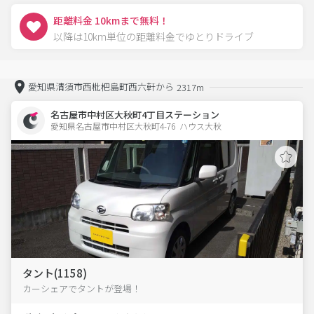
距離料金 10kmまで無料！
以降は10km単位の距離料金でゆとりドライブ
愛知県清須市西枇杷島町西六軒から
2317m
名古屋市中村区大秋町4丁目ステーション
愛知県名古屋市中村区大秋町4-76  ハウス大秋
タント(1158)
カーシェアでタントが登場！