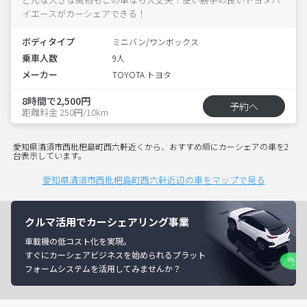
イエースがカーシェアできる！
ボディタイプ
ミニバン/ワンボックス
乗車人数
9人
メーカー
TOYOTA トヨタ
8時間で2,500円
予約へ
距離料金 250円/10km
愛知県清須市西枇杷島町西六軒近くから、おすすめ順にカーシェアの車を2
台表示しています。
愛知県清須市西枇杷島町西六軒近辺の車をマップで見る
クルマ活用でカーシェアリング事業
車載機の低コスト化を実現。
すぐにカーシェアビジネスを始められるプラット
フォームシステムを活用してみませんか？