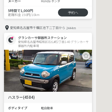
メーカー
Honda ホンダ
5時間で1,000円
予約へ
距離料金 150円/10km
愛知県名古屋市千種区池下二丁目から
2444m
グランカーサ御器所ステーション
愛知県名古屋市昭和区石仏町2丁目1-40 グランカーサ
御器所内駐車場 
ハスラー(4584)
ボディタイプ
軽自動車