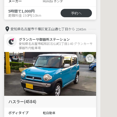
メーカー
Honda ホンダ
5時間で1,000円
予約へ
距離料金 150円/10km
愛知県名古屋市千種区覚王山通七丁目から
2345m
グランカーサ御器所ステーション
愛知県名古屋市昭和区石仏町2丁目1-40 グランカーサ
御器所内駐車場 
ハスラー(4584)
ボディタイプ
軽自動車