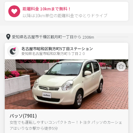
距離料金 10kmまで無料！
以降は10km単位の距離料金でゆとりドライブ
愛知県名古屋市千種区観月町一丁目から
2306m
名古屋市昭和区駒方町5丁目ステーション
愛知県名古屋市昭和区駒方町５丁目２０  
パッソ(7901)
女性でも運転しやすいコンパクトカー！トヨタ パッソのカーシェ
アはいりなか駅から徒歩5分