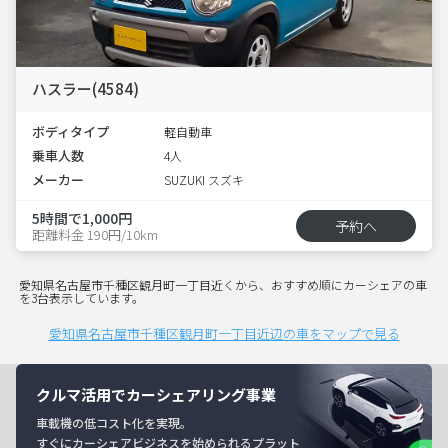
ハスラー(4584)
ボディタイプ
軽自動車
乗車人数
4人
メーカー
SUZUKI スズキ
5時間で1,000円
予約へ
距離料金 190円/10km
愛知県名古屋市千種区観月町一丁目近くから、おすすめ順にカーシェアの車
を3台表示しています。
愛知県名古屋市千種区観月町一丁目近辺の車をマップで見る
クルマ活用でカーシェアリング事業
車載機の低コスト化を実現。
すぐにカーシェアビジネスを始められるプラット