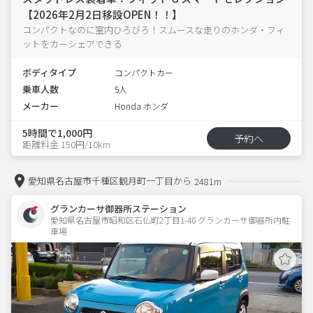
【2026年2月2日移設OPEN！！】
コンパクトなのに室内ひろびろ！スムースな走りのホンダ・フィ
ットをカーシェアできる
ボディタイプ
コンパクトカー
乗車人数
5人
メーカー
Honda ホンダ
5時間で1,000円
予約へ
距離料金 150円/10km
愛知県名古屋市千種区観月町一丁目から
2481m
グランカーサ御器所ステーション
愛知県名古屋市昭和区石仏町2丁目1-40 グランカーサ御器所内駐
車場 