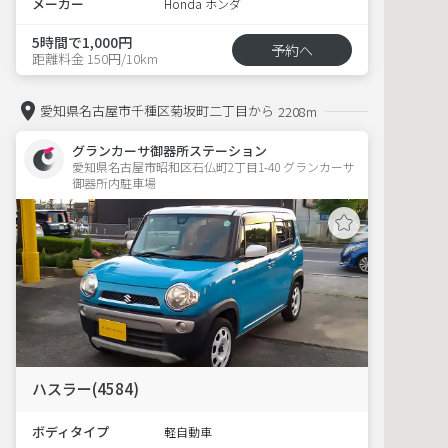
メーカー
Honda ホンダ
5時間で1,000円
予約へ
距離料金 150円/10km
愛知県名古屋市千種区菊坂町二丁目から
2208m
グランカーサ御器所ステーション
愛知県名古屋市昭和区石仏町2丁目1-40 グランカーサ
御器所内駐車場 
ハスラー(4584)
ボディタイプ
軽自動車