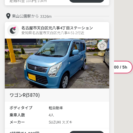
距離料金 180円/10km
東山公園駅から
3326m
名古屋市天白区元八事4丁目ステーション
愛知県名古屋市天白区元八事4-51-2付近　  
ワゴンR(5870)
ボディタイプ
軽自動車
乗車人数
4人
メーカー
SUZUKI スズキ