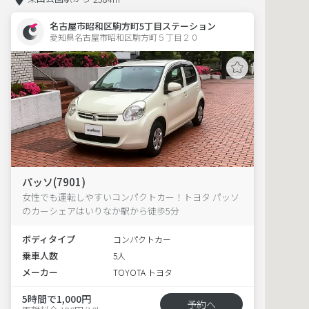
名古屋市昭和区駒方町5丁目ステーション
愛知県名古屋市昭和区駒方町５丁目２０  
パッソ(7901)
女性でも運転しやすいコンパクトカー！トヨタ パッソ
のカーシェアはいりなか駅から徒歩5分
ボディタイプ
コンパクトカー
乗車人数
5人
メーカー
TOYOTA トヨタ
5時間で1,000円
予約へ