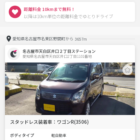
距離料金 10kmまで無料！
以降は10km単位の距離料金でゆとりドライブ
愛知県名古屋市名東区野間町から
3657m
名古屋市天白区井口２丁目ステーション
愛知県名古屋市天白区井口2丁目1101番地  
スタッドレス装着車：ワゴンR(3506)
ボディタイプ
軽自動車