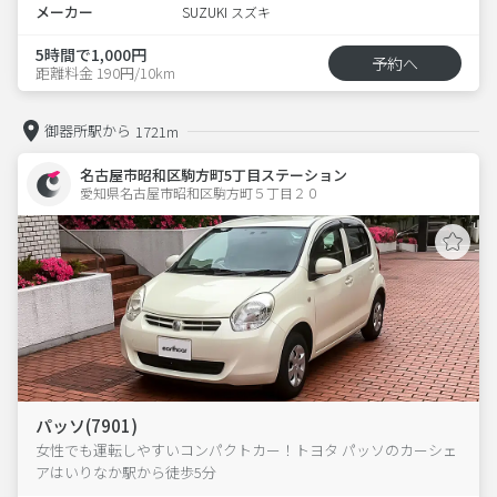
メーカー
SUZUKI スズキ
5時間で1,000円
予約へ
距離料金 190円/10km
御器所駅から
1721m
名古屋市昭和区駒方町5丁目ステーション
愛知県名古屋市昭和区駒方町５丁目２０  
パッソ(7901)
女性でも運転しやすいコンパクトカー！トヨタ パッソのカーシェ
アはいりなか駅から徒歩5分