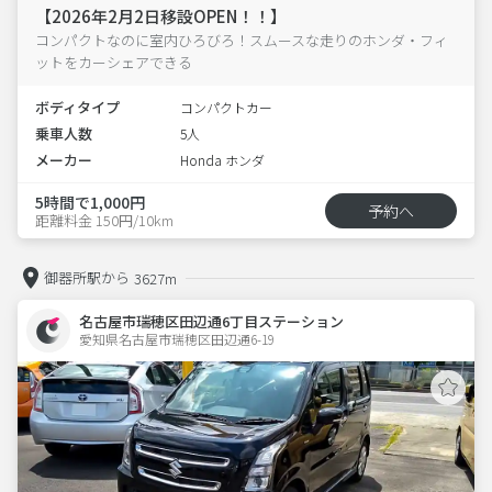
【2026年2月2日移設OPEN！！】
コンパクトなのに室内ひろびろ！スムースな走りのホンダ・フィ
ットをカーシェアできる
ボディタイプ
コンパクトカー
乗車人数
5人
メーカー
Honda ホンダ
5時間で1,000円
予約へ
距離料金 150円/10km
御器所駅から
3627m
名古屋市瑞穂区田辺通6丁目ステーション
愛知県名古屋市瑞穂区田辺通6-19  