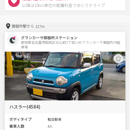
以降は10km単位の距離料金でゆとりドライブ
御器所駅から
327m
グランカーサ御器所ステーション
愛知県名古屋市昭和区石仏町2丁目1-40 グランカーサ御器所内駐
車場 
ハスラー(4584)
ボディタイプ
軽自動車
乗車人数
4人