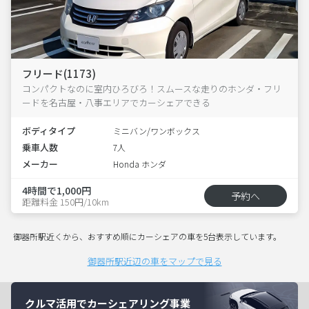
フリード(1173)
コンパクトなのに室内ひろびろ！スムースな走りのホンダ・フリ
ードを名古屋・八事エリアでカーシェアできる
ボディタイプ
ミニバン/ワンボックス
乗車人数
7人
メーカー
Honda ホンダ
4時間で1,000円
予約へ
距離料金 150円/10km
御器所駅近くから、おすすめ順にカーシェアの車を5台表示しています。
御器所駅近辺の車をマップで見る
クルマ活用でカーシェアリング事業