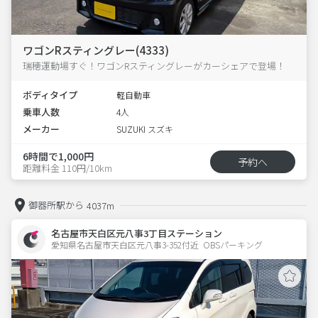
ワゴンRスティングレー(4333)
瑞穂運動場すぐ！ワゴンRスティングレーがカーシェアで登場！
ボディタイプ
軽自動車
乗車人数
4人
メーカー
SUZUKI スズキ
6時間で1,000円
予約へ
距離料金 110円/10km
御器所駅から
4037m
名古屋市天白区元八事3丁目ステーション
愛知県名古屋市天白区元八事3-352付近  OBSパーキング