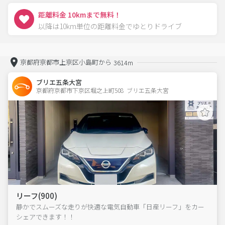
距離料金 10kmまで無料！
以降は10km単位の距離料金でゆとりドライブ
京都府京都市上京区小島町から
3614m
ブリエ五条大宮
京都府京都市下京区堀之上町508  ブリエ五条大宮
リーフ(900)
静かでスムーズな走りが快適な電気自動車「日産リーフ」をカー
シェアできます！！