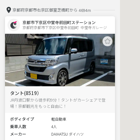
京都府京都市右京区御室芝橋町から
4694m
京都市下京区中堂寺前田町ステーション
京都府京都市下京区中堂寺前田町  中堂寺ガレージ
タント(8519）
JR丹波口駅から徒歩約9分！タントがカーシェアで登
場！京都観光をもっと自由に！
ボディタイプ
軽自動車
乗車人数
4人
メーカー
DAIHATSU ダイハツ