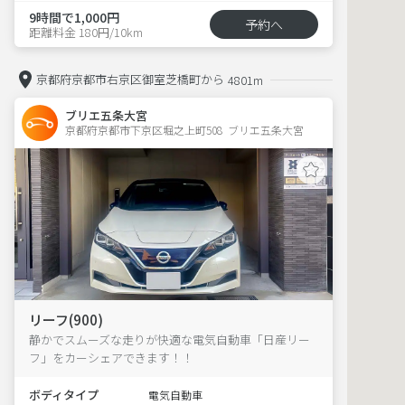
9時間で1,000円
予約へ
距離料金 180円/10km
京都府京都市右京区御室芝橋町から
4801m
ブリエ五条大宮
京都府京都市下京区堀之上町508  ブリエ五条大宮
リーフ(900)
静かでスムーズな走りが快適な電気自動車「日産リー
フ」をカーシェアできます！！
ボディタイプ
電気自動車