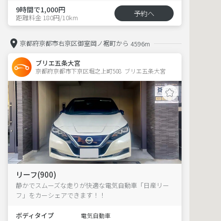
9時間で1,000円
予約へ
距離料金 180円/10km
京都府京都市右京区御室岡ノ裾町から
4596m
ブリエ五条大宮
京都府京都市下京区堀之上町508  ブリエ五条大宮
リーフ(900)
静かでスムーズな走りが快適な電気自動車「日産リー
フ」をカーシェアできます！！
ボディタイプ
電気自動車