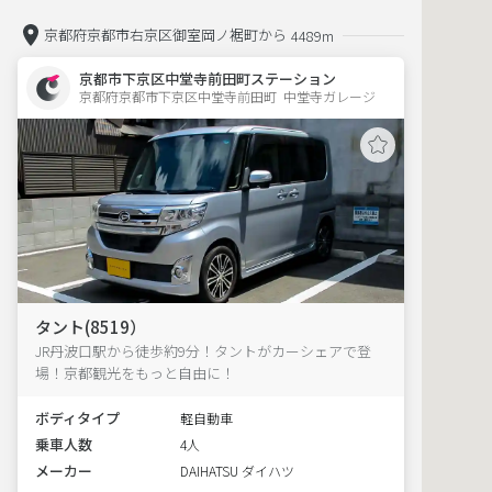
京都府京都市右京区御室岡ノ裾町から
4489m
京都市下京区中堂寺前田町ステーション
京都府京都市下京区中堂寺前田町  中堂寺ガレージ
タント(8519）
JR丹波口駅から徒歩約9分！タントがカーシェアで登
場！京都観光をもっと自由に！
ボディタイプ
軽自動車
乗車人数
4人
メーカー
DAIHATSU ダイハツ