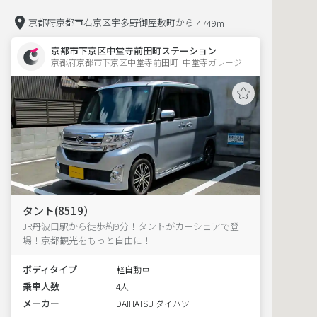
京都府京都市右京区宇多野御屋敷町から
4749m
京都市下京区中堂寺前田町ステーション
京都府京都市下京区中堂寺前田町  中堂寺ガレージ
タント(8519）
JR丹波口駅から徒歩約9分！タントがカーシェアで登
場！京都観光をもっと自由に！
ボディタイプ
軽自動車
乗車人数
4人
メーカー
DAIHATSU ダイハツ