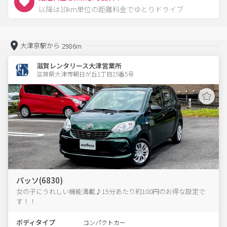
以降は10km単位の距離料金でゆとりドライブ
大津京駅から
2986m
滋賀レンタリース大津営業所
滋賀県大津市朝日が丘1丁目25番5号  
パッソ(6830)
女の子にうれしい機能満載♪15分あたり約100円のお得な設定で
す！！
ボディタイプ
コンパクトカー