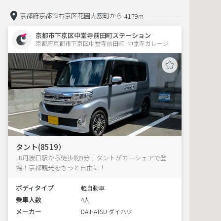
京都府京都市右京区花園大薮町から
4179m
京都市下京区中堂寺前田町ステーション
京都府京都市下京区中堂寺前田町  中堂寺ガレージ
タント(8519）
JR丹波口駅から徒歩約9分！タントがカーシェアで登
場！京都観光をもっと自由に！
ボディタイプ
軽自動車
乗車人数
4人
メーカー
DAIHATSU ダイハツ