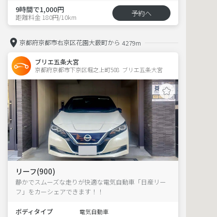
9時間で1,000円
予約へ
距離料金 180円/10km
京都府京都市右京区花園大薮町から
4279m
ブリエ五条大宮
京都府京都市下京区堀之上町508  ブリエ五条大宮
リーフ(900)
静かでスムーズな走りが快適な電気自動車「日産リー
フ」をカーシェアできます！！
ボディタイプ
電気自動車