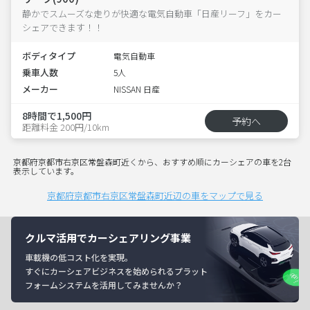
静かでスムーズな走りが快適な電気自動車「日産リーフ」をカー
シェアできます！！
ボディタイプ
電気自動車
乗車人数
5人
メーカー
NISSAN 日産
8時間で1,500円
予約へ
距離料金 200円/10km
京都府京都市右京区常盤森町近くから、おすすめ順にカーシェアの車を2台
表示しています。
京都府京都市右京区常盤森町近辺の車をマップで見る
クルマ活用でカーシェアリング事業
車載機の低コスト化を実現。
すぐにカーシェアビジネスを始められるプラット
フォームシステムを活用してみませんか？