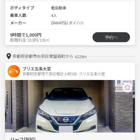
ボディタイプ
軽自動車
乗車人数
4人
メーカー
DAIHATSU ダイハツ
9時間で1,000円
予約へ
距離料金 180円/10km
京都府京都市右京区常盤森町から
4226m
ブリエ五条大宮
京都府京都市下京区堀之上町508  ブリエ五条大宮
リーフ(900)