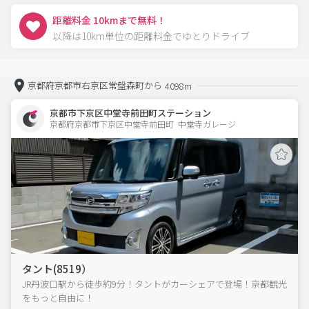
距離料金 10kmまで無料！
以降は10km単位の距離料金でゆとりドライブ
京都府京都市右京区常盤森町から
4098m
京都市下京区中堂寺前田町ステーション
京都府京都市下京区中堂寺前田町  中堂寺ガレージ
タント(8519）
JR丹波口駅から徒歩約9分！タントがカーシェアで登場！京都観光
をもっと自由に！