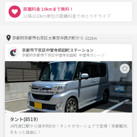
距離料金 10kmまで無料！
以降は10km単位の距離料金でゆとりドライブ
京都府京都市右京区太秦安井西沢町から
3225m
京都市下京区中堂寺前田町ステーション
京都府京都市下京区中堂寺前田町  中堂寺ガレージ
タント(8519）
JR丹波口駅から徒歩約9分！タントがカーシェアで登場！京都観光
をもっと自由に！