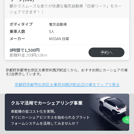
静かでスムーズな走りが快適な電気自動車「日産リーフ」をカー
シェアできます！！
ボディタイプ
電気自動車
乗車人数
5人
メーカー
NISSAN 日産
8時間で1,500円
予約へ
距離料金 200円/10km
京都府京都市右京区太秦安井西沢町近くから、おすすめ順にカーシェアの車
を2台表示しています。
京都府京都市右京区太秦安井西沢町近辺の車をマップで見る
クルマ活用でカーシェアリング事業
車載機の低コスト化を実現。
すぐにカーシェアビジネスを始められるプラット
フォームシステムを活用してみませんか？