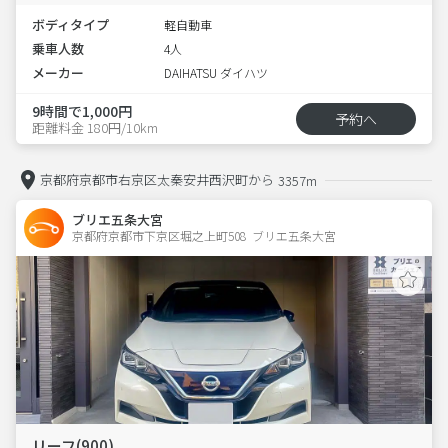
ボディタイプ
軽自動車
乗車人数
4人
メーカー
DAIHATSU ダイハツ
9時間で1,000円
予約へ
距離料金 180円/10km
京都府京都市右京区太秦安井西沢町から
3357m
ブリエ五条大宮
京都府京都市下京区堀之上町508  ブリエ五条大宮
リーフ(900)