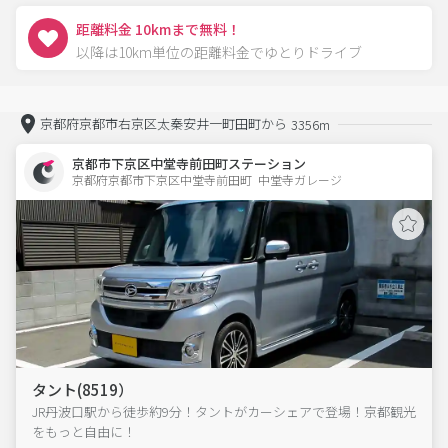
距離料金 10kmまで無料！
以降は10km単位の距離料金でゆとりドライブ
京都府京都市右京区太秦安井一町田町から
3356m
京都市下京区中堂寺前田町ステーション
京都府京都市下京区中堂寺前田町  中堂寺ガレージ
タント(8519）
JR丹波口駅から徒歩約9分！タントがカーシェアで登場！京都観光
をもっと自由に！