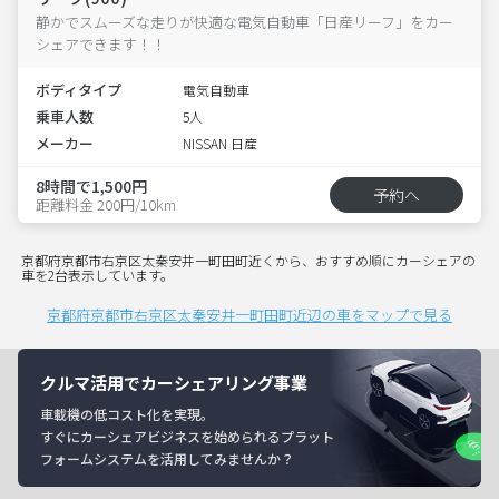
静かでスムーズな走りが快適な電気自動車「日産リーフ」をカー
シェアできます！！
ボディタイプ
電気自動車
乗車人数
5人
メーカー
NISSAN 日産
8時間で1,500円
予約へ
距離料金 200円/10km
京都府京都市右京区太秦安井一町田町近くから、おすすめ順にカーシェアの
車を2台表示しています。
京都府京都市右京区太秦安井一町田町近辺の車をマップで見る
クルマ活用でカーシェアリング事業
車載機の低コスト化を実現。
すぐにカーシェアビジネスを始められるプラット
フォームシステムを活用してみませんか？