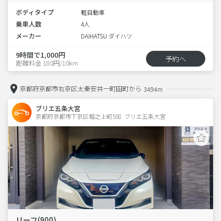
ボディタイプ
軽自動車
乗車人数
4人
メーカー
DAIHATSU ダイハツ
9時間で1,000円
予約へ
距離料金 180円/10km
京都府京都市右京区太秦安井一町田町から
3494m
ブリエ五条大宮
京都府京都市下京区堀之上町508  ブリエ五条大宮
リーフ(900)