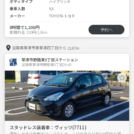
ボディタイプ
ハイブリッド
乗車人数
5人
メーカー
TOYOTA トヨタ
8時間で1,200円
予約へ
距離料金 200円/10km
滋賀県草津市東草津四丁目から
2167m
草津市野路東5丁目ステーション
滋賀県草津市野路東5丁目26-40  
スタッドレス装着車：ヴィッツ(7711)
運転しやすさ抜群のコンパクトカー！15分あたり約100円のお得