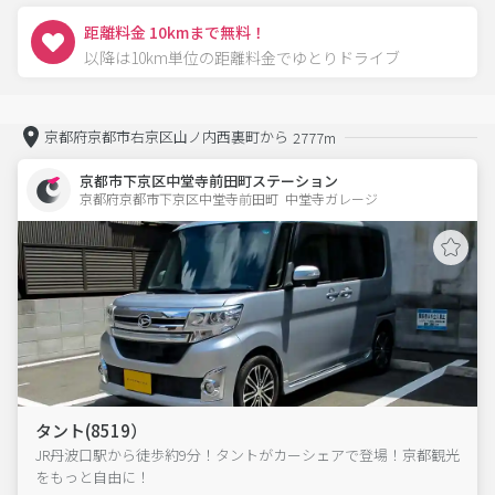
距離料金 10kmまで無料！
以降は10km単位の距離料金でゆとりドライブ
京都府京都市右京区山ノ内西裏町から
2777m
京都市下京区中堂寺前田町ステーション
京都府京都市下京区中堂寺前田町  中堂寺ガレージ
タント(8519）
JR丹波口駅から徒歩約9分！タントがカーシェアで登場！京都観光
をもっと自由に！