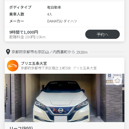
ボディタイプ
軽自動車
乗車人数
4人
メーカー
DAIHATSU ダイハツ
9時間で1,000円
予約へ
距離料金 180円/10km
京都府京都市右京区山ノ内西裏町から
2928m
ブリエ五条大宮
京都府京都市下京区堀之上町508  ブリエ五条大宮
リーフ(900)