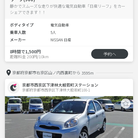
静かでスムーズな走りが快適な電気自動車「日産リーフ」をカー
シェアできます！！
ボディタイプ
電気自動車
乗車人数
5人
メーカー
NISSAN 日産
8時間で1,500円
予約へ
距離料金 200円/10km
京都府京都市右京区山ノ内西裏町から
3595m
京都市西京区下津林大般若町ステーション
京都府京都市西京区下津林大般若町100-1  