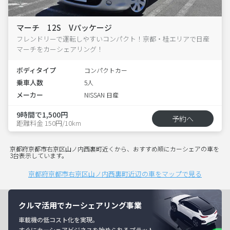
マーチ 12S Vパッケージ
フレンドリーで運転しやすいコンパクト！京都・桂エリアで日産
マーチをカーシェアリング！
ボディタイプ
コンパクトカー
乗車人数
5人
メーカー
NISSAN 日産
9時間で1,500円
予約へ
距離料金 150円/10km
京都府京都市右京区山ノ内西裏町近くから、おすすめ順にカーシェアの車を
3台表示しています。
京都府京都市右京区山ノ内西裏町近辺の車をマップで見る
クルマ活用でカーシェアリング事業
車載機の低コスト化を実現。
すぐにカーシェアビジネスを始められるプラット