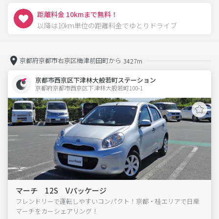
距離料金 10kmまで無料！
以降は10km単位の距離料金でゆとりドライブ
京都府京都市右京区梅津前田町から
3427m
京都市西京区下津林大般若町ステーション
京都府京都市西京区下津林大般若町100-1  
マーチ 12S Vパッケージ
フレンドリーで運転しやすいコンパクト！京都・桂エリアで日産
マーチをカーシェアリング！