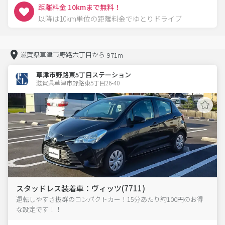
距離料金 10kmまで無料！
以降は10km単位の距離料金でゆとりドライブ
滋賀県草津市野路六丁目から
971m
草津市野路東5丁目ステーション
滋賀県草津市野路東5丁目26-40  
スタッドレス装着車：ヴィッツ(7711)
運転しやすさ抜群のコンパクトカー！15分あたり約100円のお得
な設定です！！