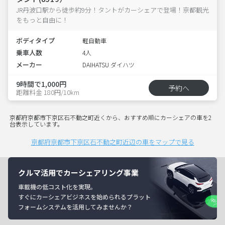
JR丹波口駅から徒歩約9分！タントがカーシェアで登場！京都観光
をもっと自由に！
ボディタイプ
軽自動車
乗車人数
4人
メーカー
DAIHATSU ダイハツ
9時間で1,000円
予約へ
距離料金 180円/10km
京都府京都市下京区石不動之町近くから、おすすめ順にカーシェアの車を2
台表示しています。
京都府京都市下京区石不動之町近辺の車をマップで見る
クルマ活用でカーシェアリング事業
車載機の低コスト化を実現。
すぐにカーシェアビジネスを始められるプラット
フォームシステムを活用してみませんか？