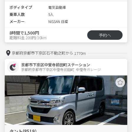
ボディタイプ
電気自動車
乗車人数
5人
メーカー
NISSAN 日産
8時間で1,500円
予約へ
距離料金 200円/10km
京都府京都市下京区石不動之町から
1770m
京都市下京区中堂寺前田町ステーション
京都府京都市下京区中堂寺前田町  中堂寺ガレージ
タント(8519）