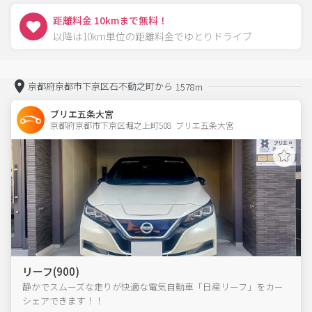
距離料金 10kmまで無料！
以降は10km単位の距離料金でゆとりドライブ
京都府京都市下京区石不動之町から
1578m
ブリエ五条大宮
京都府京都市下京区堀之上町508  ブリエ五条大宮
リーフ(900)
静かでスムーズな走りが快適な電気自動車「日産リーフ」をカー
シェアできます！！