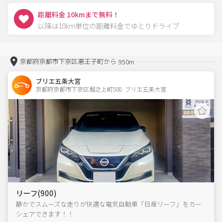
距離料金 10kmまで無料！
以降は10km単位の距離料金でゆとりドライブ
京都府京都市下京区悪王子町から
950m
ブリエ五条大宮
京都府京都市下京区堀之上町508  ブリエ五条大宮
リーフ(900)
静かでスムーズな走りが快適な電気自動車「日産リーフ」をカー
シェアできます！！