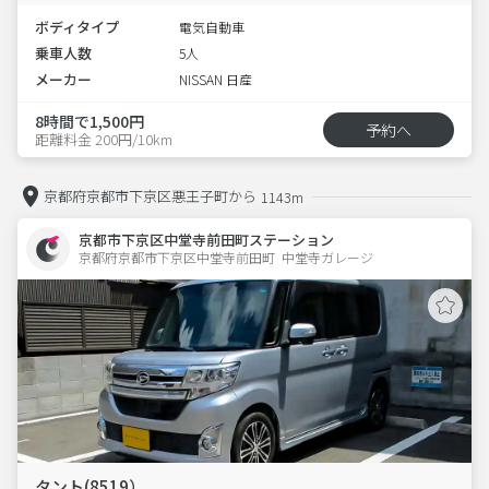
ボディタイプ
電気自動車
乗車人数
5人
メーカー
NISSAN 日産
8時間で1,500円
予約へ
距離料金 200円/10km
京都府京都市下京区悪王子町から
1143m
京都市下京区中堂寺前田町ステーション
京都府京都市下京区中堂寺前田町  中堂寺ガレージ
タント(8519）