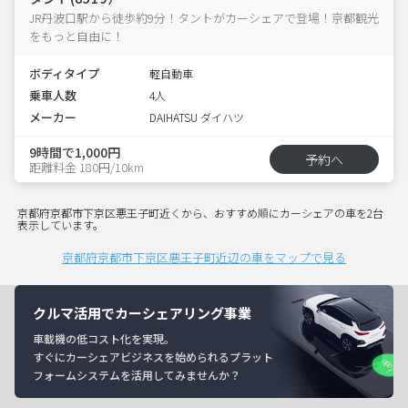
JR丹波口駅から徒歩約9分！タントがカーシェアで登場！京都観光
をもっと自由に！
ボディタイプ
軽自動車
乗車人数
4人
メーカー
DAIHATSU ダイハツ
9時間で1,000円
予約へ
距離料金 180円/10km
京都府京都市下京区悪王子町近くから、おすすめ順にカーシェアの車を2台
表示しています。
京都府京都市下京区悪王子町近辺の車をマップで見る
クルマ活用でカーシェアリング事業
車載機の低コスト化を実現。
すぐにカーシェアビジネスを始められるプラット
フォームシステムを活用してみませんか？