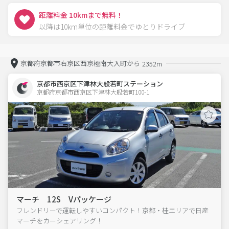
距離料金 10kmまで無料！
以降は10km単位の距離料金でゆとりドライブ
京都府京都市右京区西京極南大入町から
2352m
京都市西京区下津林大般若町ステーション
京都府京都市西京区下津林大般若町100-1  
マーチ 12S Vパッケージ
フレンドリーで運転しやすいコンパクト！京都・桂エリアで日産
マーチをカーシェアリング！