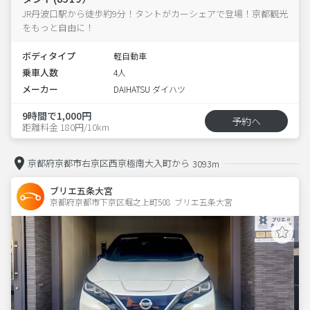
JR丹波口駅から徒歩約9分！タントがカーシェアで登場！京都観光
をもっと自由に！
ボディタイプ
軽自動車
乗車人数
4人
メーカー
DAIHATSU ダイハツ
9時間で1,000円
予約へ
距離料金 180円/10km
京都府京都市右京区西京極南大入町から
3093m
ブリエ五条大宮
京都府京都市下京区堀之上町508  ブリエ五条大宮