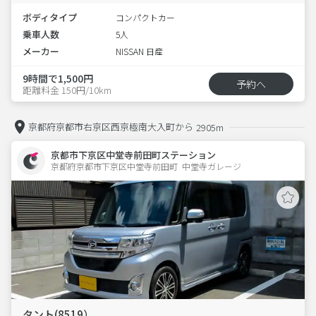
ボディタイプ
コンパクトカー
乗車人数
5人
メーカー
NISSAN 日産
9時間で1,500円
予約へ
距離料金 150円/10km
京都府京都市右京区西京極南大入町から
2905m
京都市下京区中堂寺前田町ステーション
京都府京都市下京区中堂寺前田町  中堂寺ガレージ
タント(8519）