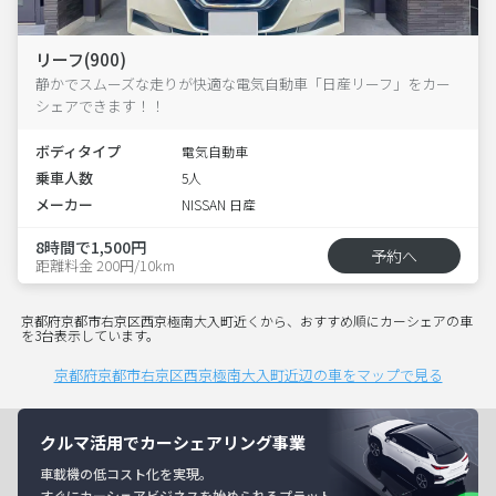
リーフ(900)
静かでスムーズな走りが快適な電気自動車「日産リーフ」をカー
シェアできます！！
ボディタイプ
電気自動車
乗車人数
5人
メーカー
NISSAN 日産
8時間で1,500円
予約へ
距離料金 200円/10km
京都府京都市右京区西京極南大入町近くから、おすすめ順にカーシェアの車
を3台表示しています。
京都府京都市右京区西京極南大入町近辺の車をマップで見る
クルマ活用でカーシェアリング事業
車載機の低コスト化を実現。
すぐにカーシェアビジネスを始められるプラット