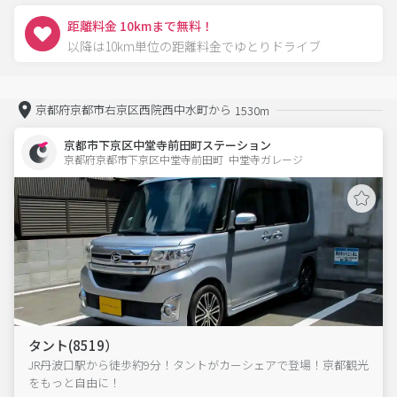
距離料金 10kmまで無料！
以降は10km単位の距離料金でゆとりドライブ
京都府京都市右京区西院西中水町から
1530m
京都市下京区中堂寺前田町ステーション
京都府京都市下京区中堂寺前田町  中堂寺ガレージ
タント(8519）
JR丹波口駅から徒歩約9分！タントがカーシェアで登場！京都観光
をもっと自由に！