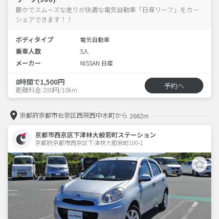
静かでスムーズな走りが快適な電気自動車「日産リーフ」をカー
シェアできます！！
ボディタイプ
電気自動車
乗車人数
5人
メーカー
NISSAN 日産
8時間で1,500円
予約へ
距離料金 200円/10km
京都府京都市右京区西院西中水町から
2662m
京都市西京区下津林大般若町ステーション
京都府京都市西京区下津林大般若町100-1  