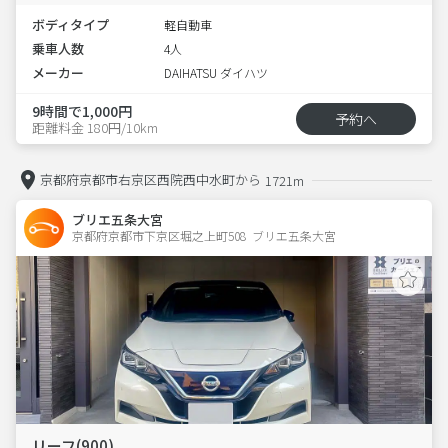
ボディタイプ
軽自動車
乗車人数
4人
メーカー
DAIHATSU ダイハツ
9時間で1,000円
予約へ
距離料金 180円/10km
京都府京都市右京区西院西中水町から
1721m
ブリエ五条大宮
京都府京都市下京区堀之上町508  ブリエ五条大宮
リーフ(900)