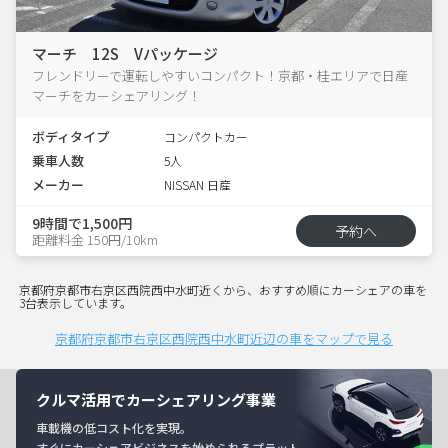
マーチ 12S Vパッケージ
フレンドリーで運転しやすいコンパクト！京都・桂エリアで日産
マーチをカーシェアリング！
ボディタイプ
コンパクトカー
乗車人数
5人
メーカー
NISSAN 日産
9時間で1,500円
予約へ
距離料金 150円/10km
京都府京都市右京区西院西中水町近くから、おすすめ順にカーシェアの車を
3台表示しています。
京都府京都市右京区西院西中水町近辺の車をマップで見る
クルマ活用でカーシェアリング事業
車載機の低コスト化を実現。
すぐにカーシェアビジネスを始められるプラット